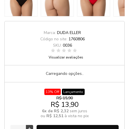
Marca:
DUDA ELLER
Código no site:
1760806
SKU:
0036
Visualizar avaliações
Carregando opções..
13% Off
Lançamento
R$ 15,90
R$ 13,90
6x de R$ 2,32
sem juros
ou
R$ 12,51
à vista no pix
+