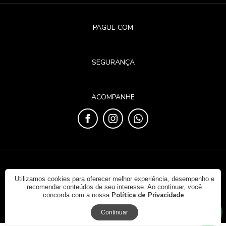
PAGUE COM
SEGURANÇA
ACOMPANHE
© 2023 - Duda Eller. CNPJ: 42.564.223/0001-21. Todos os
direitos reservados.
Utilizamos cookies para oferecer melhor experiência, desempenho e
recomendar conteúdos de seu interesse. Ao continuar, você
Política de Privacidade
concorda com a nossa
.
Continuar