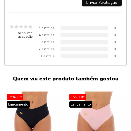
5 estrelas
0
Nenhuma
4 estrelas
0
avaliação
3 estrelas
0
2 estrelas
0
1 estrela
0
Quem viu este produto também gostou
15% Off
15% Off
Lançamento
Lançamento