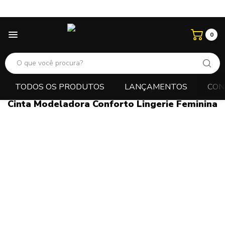
0
TODOS OS PRODUTOS
LANÇAMENTOS
CON
Calcinha Fio Dental Duplo Cós Médio Tanga
Cinta Modeladora Conforto Lingerie Feminina